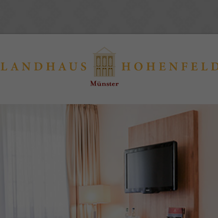
port
Get in touch
psum dolor sit amet:
Cybersteel Inc.
376-293 City Road, Suite 600
San Francisco, CA 94102
4h
Have any questions?
/ 365days
+44 1234 567 890
Drop us a line
info@yourdomain.com
r support for our customers
Fri 8:00am - 5:00pm
(GMT