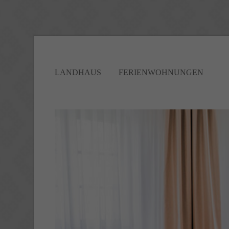
Login
Sup
Benutzername
Lorem i
LANDHAUS
FERIENWOHNUNGEN
2
Passwort
Anmelden
We offe
Mon - 
+1)
Register
|
Lost your password?