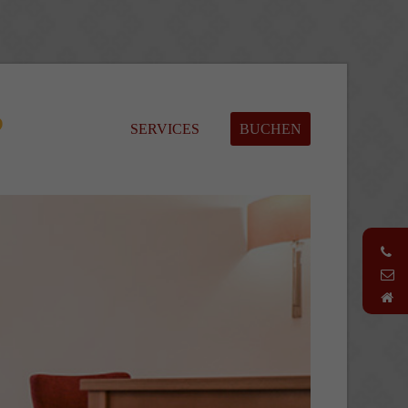
About us
Lorem ipsum dolor sit amet,
consectetuer adipiscing elit.
SERVICES
BUCHEN
Aenean commodo ligula eget dolor.
Aenean massa. Cum sociis natoque
penatibus et magnis dis parturient
montes, nascetur ridiculus mus. Donec
quam felis, ultricies nec.